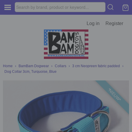
Log in
Register
Home
›
BamBam Dogwear
›
Collars
›
3 cm Neopreen fabric padded
›
Dog Collar 3cm, Turquoise, Blue
*NIEUW*