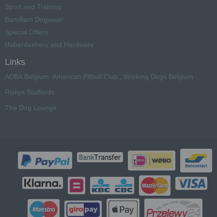
Sport and Training
BamBam Dogwear
Special Offers
Haberdashery and Hardware
Links
ADBA Belgium: American Pitbull Club , Working Dogs Belgium
Riskys Staffords
The Dog Lounge