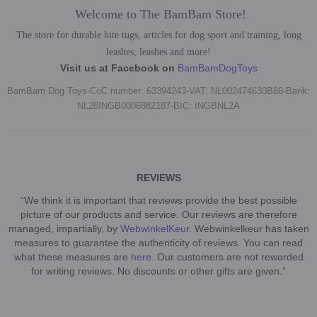
Welcome to The BamBam Store!
The store for durable bite tugs, articles for dog sport and training, long
leashes, leashes and more!
Visit us at Facebook on
BamBamDogToys
BamBam Dog Toys-CoC number: 63394243-VAT: NL002474630B88-Bank:
NL26INGB0006882187-BIC: INGBNL2A
REVIEWS
“We think it is important that reviews provide the best possible
picture of our products and service. Our reviews are therefore
managed, impartially, by
WebwinkelKeur
. Webwinkelkeur has taken
measures to guarantee the authenticity of reviews. You can read
what these measures are
here
. Our customers are not rewarded
for writing reviews. No discounts or other gifts are given.”