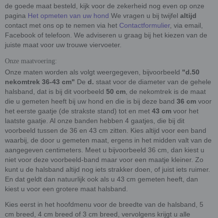
de goede maat besteld, kijk voor de zekerheid nog even op onze
pagina
Het opmeten van uw hond
We vragen u bij twijfel
altijd
contact met ons op te nemen via het
Contactformulier
, via email,
Facebook of telefoon. We adviseren u graag bij het kiezen van de
juiste maat voor uw trouwe viervoeter.
Onze maatvoering:
Onze maten worden als volgt weergegeven, bijvoorbeeld
"d.50
nekomtrek 36-43 cm"
De
d.
staat voor de diameter van de gehele
halsband, dat is bij dit voorbeeld
50 cm
, de nekomtrek is de maat
die u gemeten heeft bij uw hond en die is bij deze band
36 cm
voor
het eerste gaatje (de strakste stand) tot en met
43 cm
voor het
laatste gaatje. Al onze banden hebben 4 gaatjes, die bij dit
voorbeeld tussen de 36 en 43 cm zitten. Kies altijd voor een band
waarbij, de door u gemeten maat, ergens in het midden valt van de
aangegeven centimeters. Meet u bijvoorbeeld 36 cm, dan kiest u
niet voor deze voorbeeld-band maar voor een maatje kleiner. Zo
kunt u de halsband altijd nog iets strakker doen, of juist iets ruimer.
En dat geldt dan natuurlijk ook als u 43 cm gemeten heeft, dan
kiest u voor een grotere maat halsband.
Kies eerst in het hoofdmenu voor de breedte van de halsband, 5
cm breed, 4 cm breed of 3 cm breed, vervolgens krijgt u alle