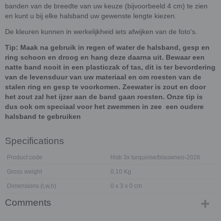
banden van de breedte van uw keuze (bijvoorbeeld 4 cm) te zien
en kunt u bij elke halsband uw gewenste lengte kiezen.
De kleuren kunnen in werkelijkheid iets afwijken van de foto's.
Tip: Maak na gebruik in regen of water de halsband, gesp en
ring schoon en droog en hang deze daarna uit. Bewaar een
natte band nooit in een plasticzak of tas, dit is ter bevordering
van de levensduur van uw materiaal en om roesten van de
stalen ring en gesp te voorkomen. Zeewater is zout en door
het zout zal het ijzer aan de band gaan roesten. Onze tip is
dus ook om speciaal voor het zwemmen in zee een oudere
halsband te gebruiken
Specifications
Product code
hlsb 3x turquoise/blauwneo-2026
Gross weight
0,10 Kg
Dimensions (l,w,h)
0 x 3 x 0 cm
Comments