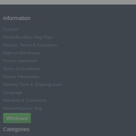
Information
Contact
About BamBam Dog Toys
Service, Terms & Conditions
Right of Withdrawal
Privacy statement
Terms & Conditions
Return Information
Delivery Time & Shipping costs
Language
Warranty & Complains
Measuring your dog
Withdrawal
Categories