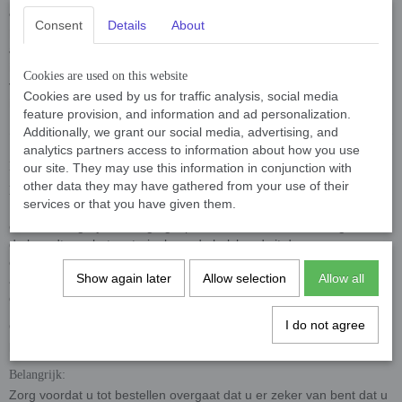
or water and then hang it off. Never keep a wet collar in a
Consent
Details
About
plastic bag or bag, this is to promote the life of your material
and to prevent rusting of the steel ring and buckle. Seawater
is salty and the salt will cause the iron to rust on the belt. Our
Cookies are used on this website
tip is therefore to use an older collar especially for swimming
Cookies are used by us for traffic analysis, social media
in the sea
feature provision, and information and ad personalization.
Additionally, we grant our social media, advertising, and
analytics partners access to information about how you use
BamBam Dogwear Dog Collar 3cm, Turquoise, Blue Neoprene Fabric
our site. They may use this information in conjunction with
other data they may have gathered from your use of their
padded
services or that you have given them.
Deze Dog Collar Turquoise, Blue Neoprene 3cm is voorzien van
een zeer degelijke, stevige gesp en een dikke sterke D-ring. Door
de breedte en het materiaal van de halsband zit deze erg
comfortabel en snoert deze de nek en lucthweg van uw hond niet
Show again later
Allow selection
Allow all
af. U kunt kiezen voor een
ongevoerde
of een
met neopreen
gevoerde
halsband.
I do not agree
Omschrijving: Dog Collar 3cm, Turquoise, Blue Neoprene Fabric
padded
Belangrijk:
Zorg voordat u tot bestellen overgaat dat u er zeker van bent dat u