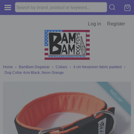
Log in
Register
Home
›
BamBam Dogwear
›
Collars
›
4 cm Neopreen fabric padded
›
Dog Collar 4cm Black, Neon Orange
*NIEUW*