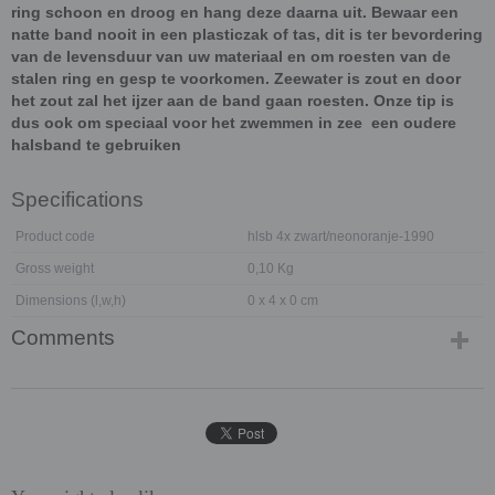
ring schoon en droog en hang deze daarna uit. Bewaar een
natte band nooit in een plasticzak of tas, dit is ter bevordering
van de levensduur van uw materiaal en om roesten van de
stalen ring en gesp te voorkomen. Zeewater is zout en door
het zout zal het ijzer aan de band gaan roesten. Onze tip is
dus ook om speciaal voor het zwemmen in zee een oudere
halsband te gebruiken
Specifications
Product code
hlsb 4x zwart/neonoranje-1990
Gross weight
0,10 Kg
Dimensions (l,w,h)
0 x 4 x 0 cm
Comments