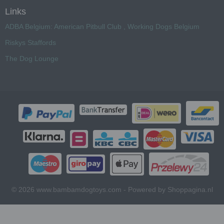
Links
ADBA Belgium: American Pitbull Club , Working Dogs Belgium
Riskys Staffords
The Dog Lounge
© 2026 www.bambamdogtoys.com - Powered by Shoppagina.nl