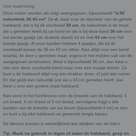
Onze maatvoering:
Onze maten worden als volgt weergegeven, bijvoorbeeld
"d.50
nekomtrek 36-43 cm"
De
d.
staat voor de diameter van de gehele
halsband, dat is bij dit voorbeeld
50 cm
, de nekomtrek is de maat
die u gemeten heeft bij uw hond en die is bij deze band
36 cm
voor
het eerste gaatje (de strakste stand) tot en met
43 cm
voor het
laatste gaatje. Al onze banden hebben 4 gaatjes, die bij dit
voorbeeld tussen de 36 en 43 cm zitten. Kies altijd voor een band
waarbij, de door u gemeten maat, ergens in het midden valt van de
aangegeven centimeters. Meet u bijvoorbeeld 36 cm, dan kiest u
niet voor deze voorbeeld-band maar voor een maatje kleiner. Zo
kunt u de halsband altijd nog iets strakker doen, of juist iets ruimer.
En dat geldt dan natuurlijk ook als u 43 cm gemeten heeft, dan
kiest u voor een grotere maat halsband.
Kies eerst in het hoofdmenu voor de breedte van de halsband, 5
cm breed, 4 cm breed of 3 cm breed, vervolgens krijgt u alle
banden van de breedte van uw keuze (bijvoorbeeld 4 cm) te zien
en kunt u bij elke halsband uw gewenste lengte kiezen.
De kleuren kunnen in werkelijkheid iets afwijken van de foto's.
Tip: Maak na gebruik in regen of water de halsband, gesp en