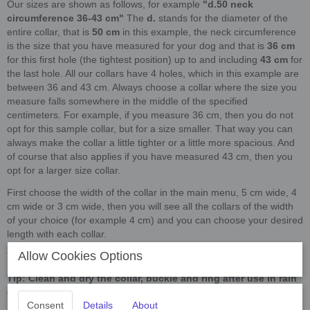
Our sizes are shown as follows, for example
"d.50 neck
circumference 36-43 cm"
The
d.
stands for the diameter of the
entire collar, that is
50 cm
in this example, the neck circumference
is the size that you have measured for your dog and that is
36 cm
for this first hole (the tightest position) up to and including
43 cm
for
the last hole. All our collars have 4 holes, which in this example are
between 36 and 43 cm. Always choose a collar where the size you
measure falls somewhere in the middle of the specified
centimeters. For example, if you measure 36 cm, then you do not
opt ​​for this sample collar, but for a size smaller. That way you can
always make the collar a little tighter or a little more spacious. And
of course that also applies if you have measured 43 cm, then you
opt for a larger size collar.
First choose the width of the collar in the main menu, 5 cm wide, 4
cm wide or 3 cm wide, then you will see all the collars of the width
of your choice (for example 4 cm) and you can choose your desired
length with each collar.
Allow Cookies Options
The colors may differ slightly from the photos in reality.
Tip: Clean and dry the collar, buckle and ring after use in rain
or water and then hang it off. Never keep a wet collar in a
Consent
Details
About
plastic bag or bag, this is to promote the life of your material